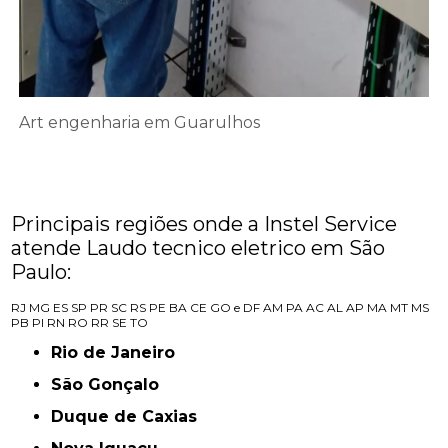
Art engenharia em Guarulhos
Principais regiões onde a Instel Service
atende Laudo tecnico eletrico em São
Paulo:
RJ
MG
ES
SP
PR
SC
RS
PE
BA
CE
GO e DF
AM
PA
AC
AL
AP
MA
MT
MS
PB
PI
RN
RO
RR
SE
TO
Rio de Janeiro
São Gonçalo
Duque de Caxias