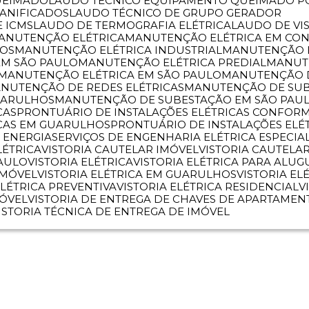
UEIMADO
LAUDO TÉCNICO EQUIPAMENTO QUEIMADO P
DANIFICADOS
LAUDO TÉCNICO DE GRUPO GERADOR
E ICMS
LAUDO DE TERMOGRAFIA ELÉTRICA
LAUDO DE VI
MANUTENÇÃO ELÉTRICA
MANUTENÇÃO ELÉTRICA EM CO
HOS
MANUTENÇÃO ELÉTRICA INDUSTRIAL
MANUTENÇÃO 
EM SÃO PAULO
MANUTENÇÃO ELÉTRICA PREDIAL
MANU
MANUTENÇÃO ELÉTRICA EM SÃO PAULO
MANUTENÇÃO 
ANUTENÇÃO DE REDES ELÉTRICAS
MANUTENÇÃO DE SU
UARULHOS
MANUTENÇÃO DE SUBESTAÇÃO EM SÃO PAU
CAS
PRONTUÁRIO DE INSTALAÇÕES ELÉTRICAS CONFORM
ICAS EM GUARULHOS
PRONTUÁRIO DE INSTALAÇÕES ELÉ
 ENERGIA
SERVIÇOS DE ENGENHARIA ELÉTRICA ESPECIA
LÉTRICA
VISTORIA CAUTELAR IMÓVEL
VISTORIA CAUTEL
PAULO
VISTORIA ELÉTRICA
VISTORIA ELÉTRICA PARA ALUG
IMÓVEL
VISTORIA ELÉTRICA EM GUARULHOS
VISTORIA E
 ELÉTRICA PREVENTIVA
VISTORIA ELÉTRICA RESIDENCIAL
MÓVEL
VISTORIA DE ENTREGA DE CHAVES DE APARTAMEN
VISTORIA TÉCNICA DE ENTREGA DE IMÓVEL