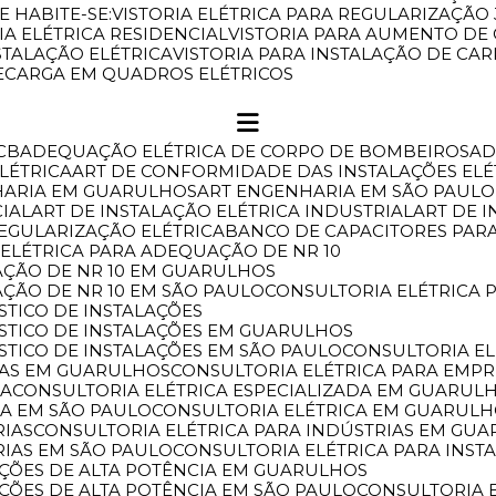
E HABITE-SE:
VISTORIA ELÉTRICA PARA REGULARIZAÇÃ
RIA ELÉTRICA RESIDENCIAL
VISTORIA PARA AUMENTO DE
NSTALAÇÃO ELÉTRICA
VISTORIA PARA INSTALAÇÃO DE C
RECARGA EM QUADROS ELÉTRICOS
CB
ADEQUAÇÃO ELÉTRICA DE CORPO DE BOMBEIROS
A
ELÉTRICA
ART DE CONFORMIDADE DAS INSTALAÇÕES ELÉ
HARIA EM GUARULHOS
ART ENGENHARIA EM SÃO PAULO
CIAL
ART DE INSTALAÇÃO ELÉTRICA INDUSTRIAL
ART DE 
REGULARIZAÇÃO ELÉTRICA
BANCO DE CAPACITORES PAR
 ELÉTRICA PARA ADEQUAÇÃO DE NR 10
AÇÃO DE NR 10 EM GUARULHOS
AÇÃO DE NR 10 EM SÃO PAULO
CONSULTORIA ELÉTRICA
STICO DE INSTALAÇÕES
ÓSTICO DE INSTALAÇÕES EM GUARULHOS
STICO DE INSTALAÇÕES EM SÃO PAULO
CONSULTORIA E
SAS EM GUARULHOS
CONSULTORIA ELÉTRICA PARA EMP
DA
CONSULTORIA ELÉTRICA ESPECIALIZADA EM GUARUL
DA EM SÃO PAULO
CONSULTORIA ELÉTRICA EM GUARUL
RIAS
CONSULTORIA ELÉTRICA PARA INDÚSTRIAS EM GU
RIAS EM SÃO PAULO
CONSULTORIA ELÉTRICA PARA INST
LAÇÕES DE ALTA POTÊNCIA EM GUARULHOS
AÇÕES DE ALTA POTÊNCIA EM SÃO PAULO
CONSULTORIA 