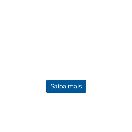
 à Instel Servic
cia em engenharia 
Saiba mais