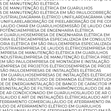
OS DE MANUTENÇÃO ELÉTRICA
ÇOS DE MANUTENÇÃO ELÉTRICA EM GUARULHOS
OS DE MANUTENÇÃO ELÉTRICA EM SÃO PAULO
CORREÇÃ
NDUSTRIAL
DIAGRAMA ELÉTRICO UNIFILAR
DIAGRAMA U
 UNIFILAR
ELABORAÇÃO DE PIE
ELABORAÇÃO DE PIE C
DE LAUDO CMAR EM GUARULHOS
EMISSÃO DE LAUDO CM
 POTÊNCIA
EMPRESA DE ENGENHARIA ELÉTRICA
 EM GUARULHOS
EMPRESA DE ENGENHARIA ELÉTRICA EM
ORIA ELÉTRICA
EMPRESA ESPECIALIZADA EM CONSULT
TORIA ELÉTRICA EM SÃO PAULO
EMPRESA ESPECIALIZAD
DUSTRIAIS
EMPRESA DE LAUDOS ELÉTRICOS
EMPRESA 
EMPRESA DE MANUTENÇÃO ELÉTRICA EM GUARULHOS
INDUSTRIAL
EMPRESA DE MANUTENÇÃO ELÉTRICA PRED
 EM SÃO PAULO
EMPRESA DE MONTAGEM E INSTALAÇÃO 
S
EMPRESA DE PROJETOS ELÉTRICOS
EMPRESA DE PROJ
 SÃO PAULO
EMPRESAS DE INSTALAÇÕES ELÉTRICAS
AS EM GUARULHOS
EMPRESAS DE INSTALAÇÕES ELÉTRICAS
S EM SÃO PAULO
ESTUDO DE DEMANDA ELÉTRICA
ESTU
DE DE ENERGIA
INSTALAÇÃO DE BANCO DE CAPACITOR 
RES
INSTALAÇÃO DE FILTROS HARMÔNICOS
LAUDO DE A
 DE AR CONDICIONADO EM GUARULHOS
LAUDO DE AR
OS
LAUDO E ART DE INSTALAÇÕES ELÉTRICAS
LAUDO ART
ATERRAMENTO COMERCIAL
LAUDO DE ATERRAMENTO P
AUDO DE ATERRAMENTO ELÉTRICO EM GUARULHOS
DE MÁQUINAS
LAUDO DE ATERRAMENTO ELÉTRICO EM S