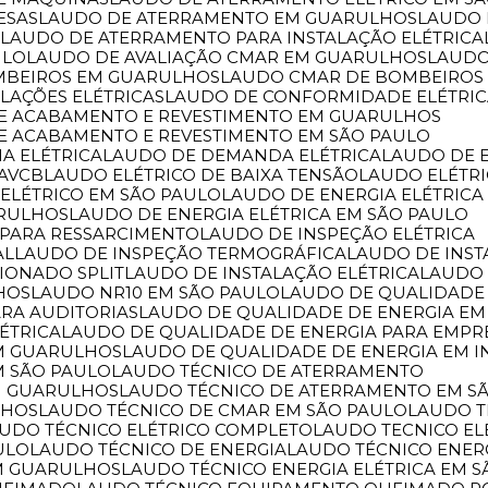
ESAS
LAUDO DE ATERRAMENTO EM GUARULHOS
LAUDO
L
LAUDO DE ATERRAMENTO PARA INSTALAÇÃO ELÉTRICA
ULO
LAUDO DE AVALIAÇÃO CMAR EM GUARULHOS
LAUD
MBEIROS EM GUARULHOS
LAUDO CMAR DE BOMBEIROS
LAÇÕES ELÉTRICAS
LAUDO DE CONFORMIDADE ELÉTRI
 DE ACABAMENTO E REVESTIMENTO EM GUARULHOS
DE ACABAMENTO E REVESTIMENTO EM SÃO PAULO
IA ELÉTRICA
LAUDO DE DEMANDA ELÉTRICA
LAUDO DE 
 AVCB
LAUDO ELÉTRICO DE BAIXA TENSÃO
LAUDO ELÉTR
 ELÉTRICO EM SÃO PAULO
LAUDO DE ENERGIA ELÉTRICA
ARULHOS
LAUDO DE ENERGIA ELÉTRICA EM SÃO PAULO
 PARA RESSARCIMENTO
LAUDO DE INSPEÇÃO ELÉTRICA
AL
LAUDO DE INSPEÇÃO TERMOGRÁFICA
LAUDO DE INS
CIONADO SPLIT
LAUDO DE INSTALAÇÃO ELÉTRICA
LAUDO
HOS
LAUDO NR10 EM SÃO PAULO
LAUDO DE QUALIDADE
ARA AUDITORIAS
LAUDO DE QUALIDADE DE ENERGIA EM
ÉTRICA
LAUDO DE QUALIDADE DE ENERGIA PARA EMPR
EM GUARULHOS
LAUDO DE QUALIDADE DE ENERGIA EM I
M SÃO PAULO
LAUDO TÉCNICO DE ATERRAMENTO
M GUARULHOS
LAUDO TÉCNICO DE ATERRAMENTO EM S
LHOS
LAUDO TÉCNICO DE CMAR EM SÃO PAULO
LAUDO 
AUDO TÉCNICO ELÉTRICO COMPLETO
LAUDO TECNICO E
ULO
LAUDO TÉCNICO DE ENERGIA
LAUDO TÉCNICO ENER
EM GUARULHOS
LAUDO TÉCNICO ENERGIA ELÉTRICA EM 