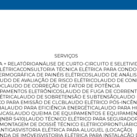
SERVIÇOS
A + RELATÓRIO
ANÁLISE DE CURTO-CIRCUITO E SELETIV
ELÉTRICA
CONSULTORIA TÉCNICA ELÉTRICA PARA COND
ERMOGRÁFICA DE PAINÉIS ELÉTRICOS
LAUDO DE ANÁLI
AUDO DE AVALIAÇÃO DE RISCO ELÉTRICO
LAUDO DE CO
OC
LAUDO DE CORREÇÃO DE FATOR DE POTÊNCIA
IPAMENTOS ELETRÔNICOS
LAUDO DE FUGA DE CORREN
ÉTRICA
LAUDO DE SOBRETENSÃO E SUBTENSÃO
LAUDO 
CO PARA EMISSÃO DE CLCB
LAUDO ELÉTRICO PÓS-INCÊ
IA
LAUDO PARA EFICIÊNCIA ENERGÉTICA
LAUDO PARA 
AICAS
LAUDO QUEIMA DE EQUIPAMENTOS E EQUIPAMEN
(NBR 5410)
LAUDO TÉCNICO ELÉTRICO PARA SEGURADO
MONTAGEM DE DOSSIÊ TÉCNICO ELÉTRICO
PRONTUÁRIO
ANTIGAS
VISTORIA ELÉTRICA PARA ALUGUEL (LOCAÇÃO)
ENDA DE IMÓVEIS
VISTORIA ELÉTRICA PARA INSTALAÇÃ