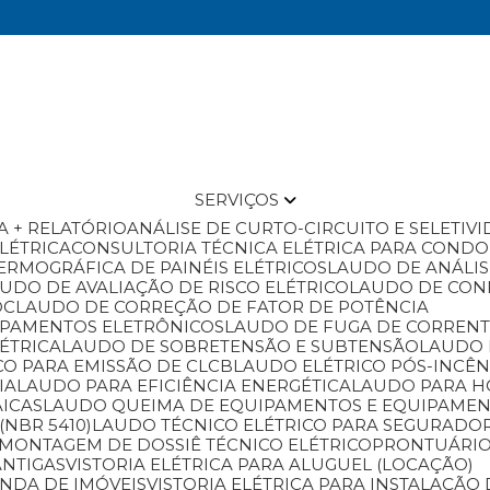
SERVIÇOS
A + RELATÓRIO
ANÁLISE DE CURTO-CIRCUITO E SELETIV
ELÉTRICA
CONSULTORIA TÉCNICA ELÉTRICA PARA COND
ERMOGRÁFICA DE PAINÉIS ELÉTRICOS
LAUDO DE ANÁLI
AUDO DE AVALIAÇÃO DE RISCO ELÉTRICO
LAUDO DE CO
OC
LAUDO DE CORREÇÃO DE FATOR DE POTÊNCIA
IPAMENTOS ELETRÔNICOS
LAUDO DE FUGA DE CORREN
ÉTRICA
LAUDO DE SOBRETENSÃO E SUBTENSÃO
LAUDO 
CO PARA EMISSÃO DE CLCB
LAUDO ELÉTRICO PÓS-INCÊ
IA
LAUDO PARA EFICIÊNCIA ENERGÉTICA
LAUDO PARA 
AICAS
LAUDO QUEIMA DE EQUIPAMENTOS E EQUIPAMEN
(NBR 5410)
LAUDO TÉCNICO ELÉTRICO PARA SEGURADO
MONTAGEM DE DOSSIÊ TÉCNICO ELÉTRICO
PRONTUÁRIO
ANTIGAS
VISTORIA ELÉTRICA PARA ALUGUEL (LOCAÇÃO)
ENDA DE IMÓVEIS
VISTORIA ELÉTRICA PARA INSTALAÇÃ