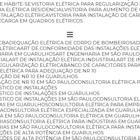
E HABITE-SE:
VISTORIA ELÉTRICA PARA REGULARIZAÇÃ
RIA ELÉTRICA RESIDENCIAL
VISTORIA PARA AUMENTO DE
NSTALAÇÃO ELÉTRICA
VISTORIA PARA INSTALAÇÃO DE C
RECARGA EM QUADROS ELÉTRICOS
CB
ADEQUAÇÃO ELÉTRICA DE CORPO DE BOMBEIROS
A
ELÉTRICA
ART DE CONFORMIDADE DAS INSTALAÇÕES ELÉ
HARIA EM GUARULHOS
ART ENGENHARIA EM SÃO PAULO
CIAL
ART DE INSTALAÇÃO ELÉTRICA INDUSTRIAL
ART DE 
REGULARIZAÇÃO ELÉTRICA
BANCO DE CAPACITORES PAR
 ELÉTRICA PARA ADEQUAÇÃO DE NR 10
AÇÃO DE NR 10 EM GUARULHOS
AÇÃO DE NR 10 EM SÃO PAULO
CONSULTORIA ELÉTRICA
STICO DE INSTALAÇÕES
ÓSTICO DE INSTALAÇÕES EM GUARULHOS
STICO DE INSTALAÇÕES EM SÃO PAULO
CONSULTORIA E
SAS EM GUARULHOS
CONSULTORIA ELÉTRICA PARA EMP
DA
CONSULTORIA ELÉTRICA ESPECIALIZADA EM GUARUL
DA EM SÃO PAULO
CONSULTORIA ELÉTRICA EM GUARUL
RIAS
CONSULTORIA ELÉTRICA PARA INDÚSTRIAS EM GU
RIAS EM SÃO PAULO
CONSULTORIA ELÉTRICA PARA INST
LAÇÕES DE ALTA POTÊNCIA EM GUARULHOS
AÇÕES DE ALTA POTÊNCIA EM SÃO PAULO
CONSULTORIA 