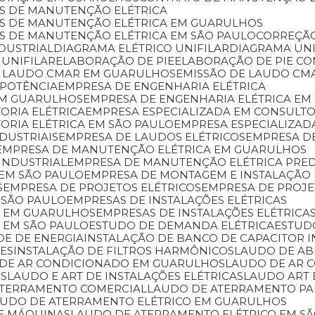
OS DE MANUTENÇÃO ELÉTRICA
ÇOS DE MANUTENÇÃO ELÉTRICA EM GUARULHOS
OS DE MANUTENÇÃO ELÉTRICA EM SÃO PAULO
CORREÇÃ
NDUSTRIAL
DIAGRAMA ELÉTRICO UNIFILAR
DIAGRAMA U
 UNIFILAR
ELABORAÇÃO DE PIE
ELABORAÇÃO DE PIE C
DE LAUDO CMAR EM GUARULHOS
EMISSÃO DE LAUDO CM
 POTÊNCIA
EMPRESA DE ENGENHARIA ELÉTRICA
 EM GUARULHOS
EMPRESA DE ENGENHARIA ELÉTRICA EM
ORIA ELÉTRICA
EMPRESA ESPECIALIZADA EM CONSULT
TORIA ELÉTRICA EM SÃO PAULO
EMPRESA ESPECIALIZAD
DUSTRIAIS
EMPRESA DE LAUDOS ELÉTRICOS
EMPRESA 
EMPRESA DE MANUTENÇÃO ELÉTRICA EM GUARULHOS
INDUSTRIAL
EMPRESA DE MANUTENÇÃO ELÉTRICA PRED
 EM SÃO PAULO
EMPRESA DE MONTAGEM E INSTALAÇÃO 
S
EMPRESA DE PROJETOS ELÉTRICOS
EMPRESA DE PROJ
 SÃO PAULO
EMPRESAS DE INSTALAÇÕES ELÉTRICAS
AS EM GUARULHOS
EMPRESAS DE INSTALAÇÕES ELÉTRICAS
S EM SÃO PAULO
ESTUDO DE DEMANDA ELÉTRICA
ESTU
DE DE ENERGIA
INSTALAÇÃO DE BANCO DE CAPACITOR 
RES
INSTALAÇÃO DE FILTROS HARMÔNICOS
LAUDO DE A
 DE AR CONDICIONADO EM GUARULHOS
LAUDO DE AR
OS
LAUDO E ART DE INSTALAÇÕES ELÉTRICAS
LAUDO ART
ATERRAMENTO COMERCIAL
LAUDO DE ATERRAMENTO P
AUDO DE ATERRAMENTO ELÉTRICO EM GUARULHOS
DE MÁQUINAS
LAUDO DE ATERRAMENTO ELÉTRICO EM S