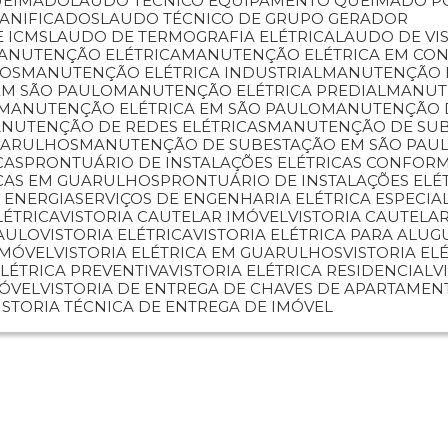
UEIMADO
LAUDO TÉCNICO EQUIPAMENTO QUEIMADO P
DANIFICADOS
LAUDO TÉCNICO DE GRUPO GERADOR
E ICMS
LAUDO DE TERMOGRAFIA ELÉTRICA
LAUDO DE VI
MANUTENÇÃO ELÉTRICA
MANUTENÇÃO ELÉTRICA EM CO
HOS
MANUTENÇÃO ELÉTRICA INDUSTRIAL
MANUTENÇÃO 
EM SÃO PAULO
MANUTENÇÃO ELÉTRICA PREDIAL
MANU
MANUTENÇÃO ELÉTRICA EM SÃO PAULO
MANUTENÇÃO 
ANUTENÇÃO DE REDES ELÉTRICAS
MANUTENÇÃO DE SU
UARULHOS
MANUTENÇÃO DE SUBESTAÇÃO EM SÃO PAU
CAS
PRONTUÁRIO DE INSTALAÇÕES ELÉTRICAS CONFORM
ICAS EM GUARULHOS
PRONTUÁRIO DE INSTALAÇÕES ELÉ
 ENERGIA
SERVIÇOS DE ENGENHARIA ELÉTRICA ESPECIA
LÉTRICA
VISTORIA CAUTELAR IMÓVEL
VISTORIA CAUTEL
PAULO
VISTORIA ELÉTRICA
VISTORIA ELÉTRICA PARA ALUG
IMÓVEL
VISTORIA ELÉTRICA EM GUARULHOS
VISTORIA E
 ELÉTRICA PREVENTIVA
VISTORIA ELÉTRICA RESIDENCIAL
MÓVEL
VISTORIA DE ENTREGA DE CHAVES DE APARTAMEN
VISTORIA TÉCNICA DE ENTREGA DE IMÓVEL