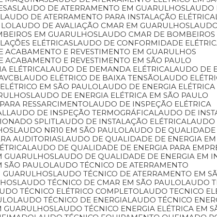
ESAS
LAUDO DE ATERRAMENTO EM GUARULHOS
LAUDO
L
LAUDO DE ATERRAMENTO PARA INSTALAÇÃO ELÉTRICA
ULO
LAUDO DE AVALIAÇÃO CMAR EM GUARULHOS
LAUD
MBEIROS EM GUARULHOS
LAUDO CMAR DE BOMBEIROS
LAÇÕES ELÉTRICAS
LAUDO DE CONFORMIDADE ELÉTRI
 DE ACABAMENTO E REVESTIMENTO EM GUARULHOS
DE ACABAMENTO E REVESTIMENTO EM SÃO PAULO
IA ELÉTRICA
LAUDO DE DEMANDA ELÉTRICA
LAUDO DE 
 AVCB
LAUDO ELÉTRICO DE BAIXA TENSÃO
LAUDO ELÉTR
 ELÉTRICO EM SÃO PAULO
LAUDO DE ENERGIA ELÉTRICA
ARULHOS
LAUDO DE ENERGIA ELÉTRICA EM SÃO PAULO
 PARA RESSARCIMENTO
LAUDO DE INSPEÇÃO ELÉTRICA
AL
LAUDO DE INSPEÇÃO TERMOGRÁFICA
LAUDO DE INS
CIONADO SPLIT
LAUDO DE INSTALAÇÃO ELÉTRICA
LAUDO
HOS
LAUDO NR10 EM SÃO PAULO
LAUDO DE QUALIDADE
ARA AUDITORIAS
LAUDO DE QUALIDADE DE ENERGIA EM
ÉTRICA
LAUDO DE QUALIDADE DE ENERGIA PARA EMPR
EM GUARULHOS
LAUDO DE QUALIDADE DE ENERGIA EM I
M SÃO PAULO
LAUDO TÉCNICO DE ATERRAMENTO
M GUARULHOS
LAUDO TÉCNICO DE ATERRAMENTO EM S
LHOS
LAUDO TÉCNICO DE CMAR EM SÃO PAULO
LAUDO 
AUDO TÉCNICO ELÉTRICO COMPLETO
LAUDO TECNICO E
ULO
LAUDO TÉCNICO DE ENERGIA
LAUDO TÉCNICO ENER
EM GUARULHOS
LAUDO TÉCNICO ENERGIA ELÉTRICA EM 