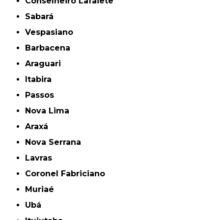
Conselheiro Lafaiete
Sabará
Vespasiano
Barbacena
Araguari
Itabira
Passos
Nova Lima
Araxá
Nova Serrana
Lavras
Coronel Fabriciano
Muriaé
Ubá