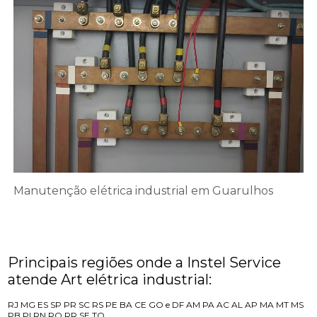
Manutenção elétrica industrial em Guarulhos
Principais regiões onde a Instel Service
atende Art elétrica industrial:
RJ
MG
ES
SP
PR
SC
RS
PE
BA
CE
GO e DF
AM
PA
AC
AL
AP
MA
MT
MS
PB
PI
RN
RO
RR
SE
TO