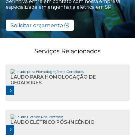
definitiva entre em contato com nossa empresa
especializada em engenharia elétrica em SP.
Solicitar orçamento
Serviços Relacionados
LAUDO PARA HOMOLOGAÇÃO DE
GERADORES
AIS
LAUDO ELÉTRICO PÓS-INCÊNDIO
AIS