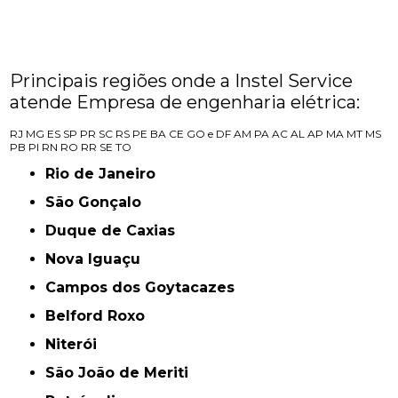
Principais regiões onde a Instel Service
atende Empresa de engenharia elétrica:
RJ
MG
ES
SP
PR
SC
RS
PE
BA
CE
GO e DF
AM
PA
AC
AL
AP
MA
MT
MS
PB
PI
RN
RO
RR
SE
TO
Rio de Janeiro
São Gonçalo
Duque de Caxias
Nova Iguaçu
Campos dos Goytacazes
Belford Roxo
Niterói
São João de Meriti