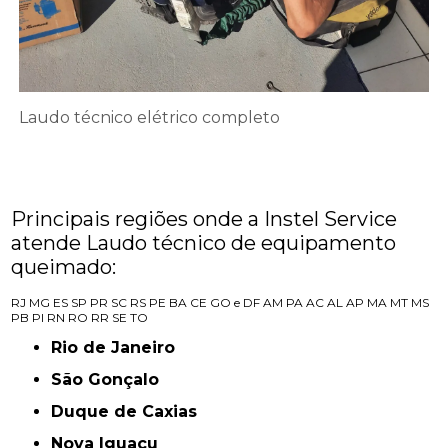
Laudo técnico elétrico completo
Principais regiões onde a Instel Service
atende Laudo técnico de equipamento
queimado:
RJ
MG
ES
SP
PR
SC
RS
PE
BA
CE
GO e DF
AM
PA
AC
AL
AP
MA
MT
MS
PB
PI
RN
RO
RR
SE
TO
Rio de Janeiro
São Gonçalo
Duque de Caxias
Nova Iguaçu