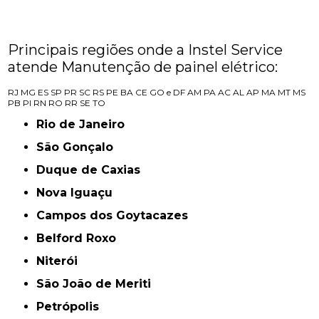
Principais regiões onde a Instel Service
atende Manutenção de painel elétrico:
RJ
MG
ES
SP
PR
SC
RS
PE
BA
CE
GO e DF
AM
PA
AC
AL
AP
MA
MT
MS
PB
PI
RN
RO
RR
SE
TO
Rio de Janeiro
São Gonçalo
Duque de Caxias
Nova Iguaçu
Campos dos Goytacazes
Belford Roxo
Niterói
São João de Meriti
Petrópolis