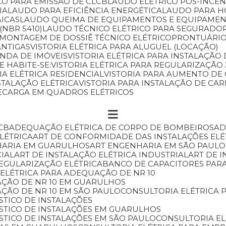
CO PARA EMISSÃO DE CLCB
LAUDO ELÉTRICO PÓS-INCÊ
IA
LAUDO PARA EFICIÊNCIA ENERGÉTICA
LAUDO PARA 
AICAS
LAUDO QUEIMA DE EQUIPAMENTOS E EQUIPAMEN
(NBR 5410)
LAUDO TÉCNICO ELÉTRICO PARA SEGURADO
MONTAGEM DE DOSSIÊ TÉCNICO ELÉTRICO
PRONTUÁRIO
ANTIGAS
VISTORIA ELÉTRICA PARA ALUGUEL (LOCAÇÃO)
ENDA DE IMÓVEIS
VISTORIA ELÉTRICA PARA INSTALAÇÃ
E HABITE-SE:
VISTORIA ELÉTRICA PARA REGULARIZAÇÃ
RIA ELÉTRICA RESIDENCIAL
VISTORIA PARA AUMENTO DE
NSTALAÇÃO ELÉTRICA
VISTORIA PARA INSTALAÇÃO DE C
RECARGA EM QUADROS ELÉTRICOS
CB
ADEQUAÇÃO ELÉTRICA DE CORPO DE BOMBEIROS
A
ELÉTRICA
ART DE CONFORMIDADE DAS INSTALAÇÕES ELÉ
HARIA EM GUARULHOS
ART ENGENHARIA EM SÃO PAULO
CIAL
ART DE INSTALAÇÃO ELÉTRICA INDUSTRIAL
ART DE 
REGULARIZAÇÃO ELÉTRICA
BANCO DE CAPACITORES PAR
 ELÉTRICA PARA ADEQUAÇÃO DE NR 10
AÇÃO DE NR 10 EM GUARULHOS
AÇÃO DE NR 10 EM SÃO PAULO
CONSULTORIA ELÉTRICA
STICO DE INSTALAÇÕES
ÓSTICO DE INSTALAÇÕES EM GUARULHOS
STICO DE INSTALAÇÕES EM SÃO PAULO
CONSULTORIA E