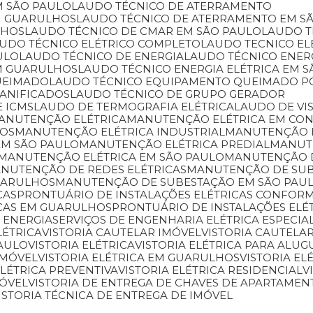
M SÃO PAULO
LAUDO TÉCNICO DE ATERRAMENTO
M GUARULHOS
LAUDO TÉCNICO DE ATERRAMENTO EM S
LHOS
LAUDO TÉCNICO DE CMAR EM SÃO PAULO
LAUDO 
AUDO TÉCNICO ELÉTRICO COMPLETO
LAUDO TECNICO E
ULO
LAUDO TÉCNICO DE ENERGIA
LAUDO TÉCNICO ENER
EM GUARULHOS
LAUDO TÉCNICO ENERGIA ELÉTRICA EM 
UEIMADO
LAUDO TÉCNICO EQUIPAMENTO QUEIMADO P
DANIFICADOS
LAUDO TÉCNICO DE GRUPO GERADOR
E ICMS
LAUDO DE TERMOGRAFIA ELÉTRICA
LAUDO DE VI
MANUTENÇÃO ELÉTRICA
MANUTENÇÃO ELÉTRICA EM CO
HOS
MANUTENÇÃO ELÉTRICA INDUSTRIAL
MANUTENÇÃO 
EM SÃO PAULO
MANUTENÇÃO ELÉTRICA PREDIAL
MANU
MANUTENÇÃO ELÉTRICA EM SÃO PAULO
MANUTENÇÃO 
ANUTENÇÃO DE REDES ELÉTRICAS
MANUTENÇÃO DE SU
UARULHOS
MANUTENÇÃO DE SUBESTAÇÃO EM SÃO PAU
CAS
PRONTUÁRIO DE INSTALAÇÕES ELÉTRICAS CONFORM
ICAS EM GUARULHOS
PRONTUÁRIO DE INSTALAÇÕES ELÉ
 ENERGIA
SERVIÇOS DE ENGENHARIA ELÉTRICA ESPECIA
LÉTRICA
VISTORIA CAUTELAR IMÓVEL
VISTORIA CAUTEL
PAULO
VISTORIA ELÉTRICA
VISTORIA ELÉTRICA PARA ALUG
IMÓVEL
VISTORIA ELÉTRICA EM GUARULHOS
VISTORIA E
 ELÉTRICA PREVENTIVA
VISTORIA ELÉTRICA RESIDENCIAL
MÓVEL
VISTORIA DE ENTREGA DE CHAVES DE APARTAMEN
VISTORIA TÉCNICA DE ENTREGA DE IMÓVEL