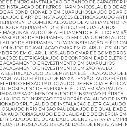
DE DE ENERGIA
INSTALAÇÃO DE BANCO DE CAPACITOR 
RES
INSTALAÇÃO DE FILTROS HARMÔNICOS
LAUDO DE A
 DE AR CONDICIONADO EM GUARULHOS
LAUDO DE AR
OS
LAUDO E ART DE INSTALAÇÕES ELÉTRICAS
LAUDO ART
ATERRAMENTO COMERCIAL
LAUDO DE ATERRAMENTO P
AUDO DE ATERRAMENTO ELÉTRICO EM GUARULHOS
DE MÁQUINAS
LAUDO DE ATERRAMENTO ELÉTRICO EM S
ESAS
LAUDO DE ATERRAMENTO EM GUARULHOS
LAUDO
L
LAUDO DE ATERRAMENTO PARA INSTALAÇÃO ELÉTRICA
ULO
LAUDO DE AVALIAÇÃO CMAR EM GUARULHOS
LAUD
MBEIROS EM GUARULHOS
LAUDO CMAR DE BOMBEIROS
LAÇÕES ELÉTRICAS
LAUDO DE CONFORMIDADE ELÉTRI
 DE ACABAMENTO E REVESTIMENTO EM GUARULHOS
DE ACABAMENTO E REVESTIMENTO EM SÃO PAULO
IA ELÉTRICA
LAUDO DE DEMANDA ELÉTRICA
LAUDO DE 
 AVCB
LAUDO ELÉTRICO DE BAIXA TENSÃO
LAUDO ELÉTR
 ELÉTRICO EM SÃO PAULO
LAUDO DE ENERGIA ELÉTRICA
ARULHOS
LAUDO DE ENERGIA ELÉTRICA EM SÃO PAULO
 PARA RESSARCIMENTO
LAUDO DE INSPEÇÃO ELÉTRICA
AL
LAUDO DE INSPEÇÃO TERMOGRÁFICA
LAUDO DE INS
CIONADO SPLIT
LAUDO DE INSTALAÇÃO ELÉTRICA
LAUDO
HOS
LAUDO NR10 EM SÃO PAULO
LAUDO DE QUALIDADE
ARA AUDITORIAS
LAUDO DE QUALIDADE DE ENERGIA EM
ÉTRICA
LAUDO DE QUALIDADE DE ENERGIA PARA EMPR
EM GUARULHOS
LAUDO DE QUALIDADE DE ENERGIA EM I