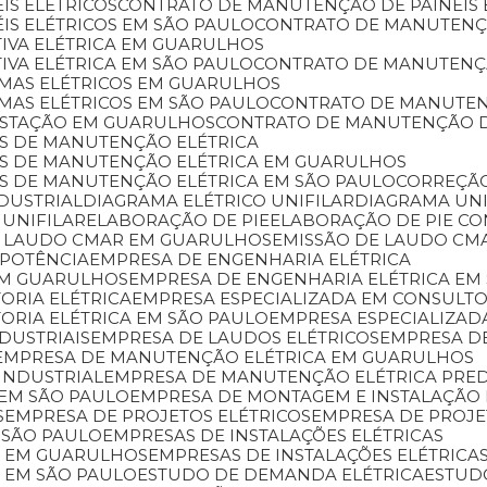
IS ELÉTRICOS
CONTRATO DE MANUTENÇÃO DE PAINÉIS
IS ELÉTRICOS EM SÃO PAULO
CONTRATO DE MANUTENÇ
IVA ELÉTRICA EM GUARULHOS
VA ELÉTRICA EM SÃO PAULO
CONTRATO DE MANUTENÇÃ
EMAS ELÉTRICOS EM GUARULHOS
MAS ELÉTRICOS EM SÃO PAULO
CONTRATO DE MANUTE
ESTAÇÃO EM GUARULHOS
CONTRATO DE MANUTENÇÃO 
OS DE MANUTENÇÃO ELÉTRICA
ÇOS DE MANUTENÇÃO ELÉTRICA EM GUARULHOS
OS DE MANUTENÇÃO ELÉTRICA EM SÃO PAULO
CORREÇÃ
NDUSTRIAL
DIAGRAMA ELÉTRICO UNIFILAR
DIAGRAMA U
 UNIFILAR
ELABORAÇÃO DE PIE
ELABORAÇÃO DE PIE C
DE LAUDO CMAR EM GUARULHOS
EMISSÃO DE LAUDO CM
 POTÊNCIA
EMPRESA DE ENGENHARIA ELÉTRICA
 EM GUARULHOS
EMPRESA DE ENGENHARIA ELÉTRICA EM
ORIA ELÉTRICA
EMPRESA ESPECIALIZADA EM CONSULT
TORIA ELÉTRICA EM SÃO PAULO
EMPRESA ESPECIALIZAD
DUSTRIAIS
EMPRESA DE LAUDOS ELÉTRICOS
EMPRESA 
EMPRESA DE MANUTENÇÃO ELÉTRICA EM GUARULHOS
INDUSTRIAL
EMPRESA DE MANUTENÇÃO ELÉTRICA PRED
 EM SÃO PAULO
EMPRESA DE MONTAGEM E INSTALAÇÃO 
S
EMPRESA DE PROJETOS ELÉTRICOS
EMPRESA DE PROJ
 SÃO PAULO
EMPRESAS DE INSTALAÇÕES ELÉTRICAS
AS EM GUARULHOS
EMPRESAS DE INSTALAÇÕES ELÉTRICAS
S EM SÃO PAULO
ESTUDO DE DEMANDA ELÉTRICA
ESTU