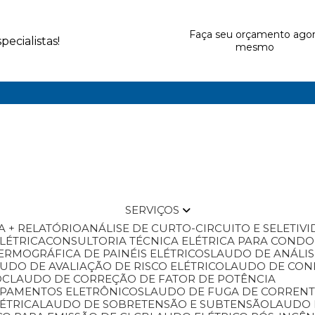
Faça seu orçamento ago
ecialistas!
mesmo
SERVIÇOS
A + RELATÓRIO
ANÁLISE DE CURTO-CIRCUITO E SELETIV
ELÉTRICA
CONSULTORIA TÉCNICA ELÉTRICA PARA COND
ERMOGRÁFICA DE PAINÉIS ELÉTRICOS
LAUDO DE ANÁLI
AUDO DE AVALIAÇÃO DE RISCO ELÉTRICO
LAUDO DE CO
OC
LAUDO DE CORREÇÃO DE FATOR DE POTÊNCIA
IPAMENTOS ELETRÔNICOS
LAUDO DE FUGA DE CORREN
ÉTRICA
LAUDO DE SOBRETENSÃO E SUBTENSÃO
LAUDO 