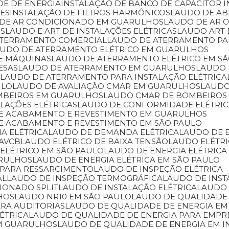
DE DE ENERGIA
INSTALAÇÃO DE BANCO DE CAPACITOR 
RES
INSTALAÇÃO DE FILTROS HARMÔNICOS
LAUDO DE A
 DE AR CONDICIONADO EM GUARULHOS
LAUDO DE AR
OS
LAUDO E ART DE INSTALAÇÕES ELÉTRICAS
LAUDO ART
ATERRAMENTO COMERCIAL
LAUDO DE ATERRAMENTO P
AUDO DE ATERRAMENTO ELÉTRICO EM GUARULHOS
DE MÁQUINAS
LAUDO DE ATERRAMENTO ELÉTRICO EM S
ESAS
LAUDO DE ATERRAMENTO EM GUARULHOS
LAUDO
L
LAUDO DE ATERRAMENTO PARA INSTALAÇÃO ELÉTRICA
ULO
LAUDO DE AVALIAÇÃO CMAR EM GUARULHOS
LAUD
MBEIROS EM GUARULHOS
LAUDO CMAR DE BOMBEIROS
LAÇÕES ELÉTRICAS
LAUDO DE CONFORMIDADE ELÉTRI
 DE ACABAMENTO E REVESTIMENTO EM GUARULHOS
DE ACABAMENTO E REVESTIMENTO EM SÃO PAULO
IA ELÉTRICA
LAUDO DE DEMANDA ELÉTRICA
LAUDO DE 
 AVCB
LAUDO ELÉTRICO DE BAIXA TENSÃO
LAUDO ELÉTR
 ELÉTRICO EM SÃO PAULO
LAUDO DE ENERGIA ELÉTRICA
ARULHOS
LAUDO DE ENERGIA ELÉTRICA EM SÃO PAULO
 PARA RESSARCIMENTO
LAUDO DE INSPEÇÃO ELÉTRICA
AL
LAUDO DE INSPEÇÃO TERMOGRÁFICA
LAUDO DE INS
CIONADO SPLIT
LAUDO DE INSTALAÇÃO ELÉTRICA
LAUDO
HOS
LAUDO NR10 EM SÃO PAULO
LAUDO DE QUALIDADE
ARA AUDITORIAS
LAUDO DE QUALIDADE DE ENERGIA EM
ÉTRICA
LAUDO DE QUALIDADE DE ENERGIA PARA EMPR
EM GUARULHOS
LAUDO DE QUALIDADE DE ENERGIA EM I