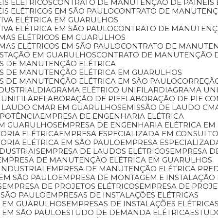
IS ELÉTRICOS
CONTRATO DE MANUTENÇÃO DE PAINÉIS
IS ELÉTRICOS EM SÃO PAULO
CONTRATO DE MANUTENÇ
IVA ELÉTRICA EM GUARULHOS
VA ELÉTRICA EM SÃO PAULO
CONTRATO DE MANUTENÇÃ
EMAS ELÉTRICOS EM GUARULHOS
MAS ELÉTRICOS EM SÃO PAULO
CONTRATO DE MANUTE
ESTAÇÃO EM GUARULHOS
CONTRATO DE MANUTENÇÃO 
OS DE MANUTENÇÃO ELÉTRICA
ÇOS DE MANUTENÇÃO ELÉTRICA EM GUARULHOS
OS DE MANUTENÇÃO ELÉTRICA EM SÃO PAULO
CORREÇÃ
NDUSTRIAL
DIAGRAMA ELÉTRICO UNIFILAR
DIAGRAMA U
 UNIFILAR
ELABORAÇÃO DE PIE
ELABORAÇÃO DE PIE C
DE LAUDO CMAR EM GUARULHOS
EMISSÃO DE LAUDO CM
 POTÊNCIA
EMPRESA DE ENGENHARIA ELÉTRICA
 EM GUARULHOS
EMPRESA DE ENGENHARIA ELÉTRICA EM
ORIA ELÉTRICA
EMPRESA ESPECIALIZADA EM CONSULT
TORIA ELÉTRICA EM SÃO PAULO
EMPRESA ESPECIALIZAD
DUSTRIAIS
EMPRESA DE LAUDOS ELÉTRICOS
EMPRESA 
EMPRESA DE MANUTENÇÃO ELÉTRICA EM GUARULHOS
INDUSTRIAL
EMPRESA DE MANUTENÇÃO ELÉTRICA PRED
 EM SÃO PAULO
EMPRESA DE MONTAGEM E INSTALAÇÃO 
S
EMPRESA DE PROJETOS ELÉTRICOS
EMPRESA DE PROJ
 SÃO PAULO
EMPRESAS DE INSTALAÇÕES ELÉTRICAS
AS EM GUARULHOS
EMPRESAS DE INSTALAÇÕES ELÉTRICAS
S EM SÃO PAULO
ESTUDO DE DEMANDA ELÉTRICA
ESTU