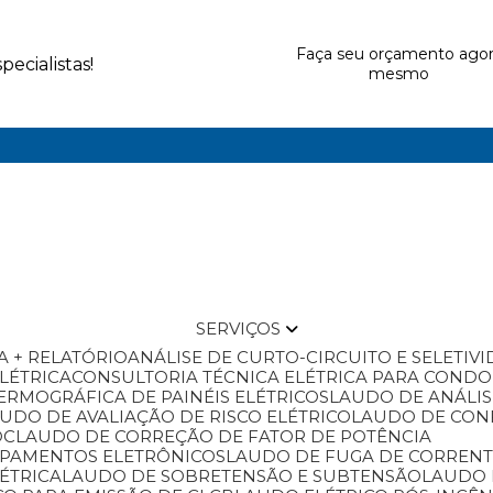
Faça seu orçamento ago
ecialistas!
mesmo
SERVIÇOS
A + RELATÓRIO
ANÁLISE DE CURTO-CIRCUITO E SELETIV
ELÉTRICA
CONSULTORIA TÉCNICA ELÉTRICA PARA COND
ERMOGRÁFICA DE PAINÉIS ELÉTRICOS
LAUDO DE ANÁLI
AUDO DE AVALIAÇÃO DE RISCO ELÉTRICO
LAUDO DE CO
OC
LAUDO DE CORREÇÃO DE FATOR DE POTÊNCIA
IPAMENTOS ELETRÔNICOS
LAUDO DE FUGA DE CORREN
ÉTRICA
LAUDO DE SOBRETENSÃO E SUBTENSÃO
LAUDO 