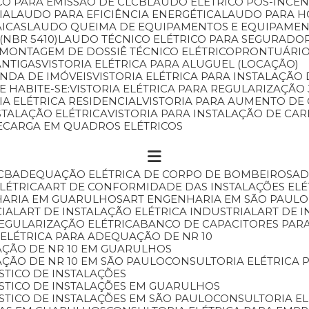
CO PARA EMISSÃO DE CLCB
LAUDO ELÉTRICO PÓS-INCÊ
IA
LAUDO PARA EFICIÊNCIA ENERGÉTICA
LAUDO PARA 
AICAS
LAUDO QUEIMA DE EQUIPAMENTOS E EQUIPAMEN
(NBR 5410)
LAUDO TÉCNICO ELÉTRICO PARA SEGURADO
MONTAGEM DE DOSSIÊ TÉCNICO ELÉTRICO
PRONTUÁRIO
ANTIGAS
VISTORIA ELÉTRICA PARA ALUGUEL (LOCAÇÃO)
ENDA DE IMÓVEIS
VISTORIA ELÉTRICA PARA INSTALAÇÃ
E HABITE-SE:
VISTORIA ELÉTRICA PARA REGULARIZAÇÃ
RIA ELÉTRICA RESIDENCIAL
VISTORIA PARA AUMENTO DE
NSTALAÇÃO ELÉTRICA
VISTORIA PARA INSTALAÇÃO DE C
RECARGA EM QUADROS ELÉTRICOS
CB
ADEQUAÇÃO ELÉTRICA DE CORPO DE BOMBEIROS
A
ELÉTRICA
ART DE CONFORMIDADE DAS INSTALAÇÕES ELÉ
HARIA EM GUARULHOS
ART ENGENHARIA EM SÃO PAULO
CIAL
ART DE INSTALAÇÃO ELÉTRICA INDUSTRIAL
ART DE 
REGULARIZAÇÃO ELÉTRICA
BANCO DE CAPACITORES PAR
 ELÉTRICA PARA ADEQUAÇÃO DE NR 10
AÇÃO DE NR 10 EM GUARULHOS
AÇÃO DE NR 10 EM SÃO PAULO
CONSULTORIA ELÉTRICA
STICO DE INSTALAÇÕES
ÓSTICO DE INSTALAÇÕES EM GUARULHOS
STICO DE INSTALAÇÕES EM SÃO PAULO
CONSULTORIA E