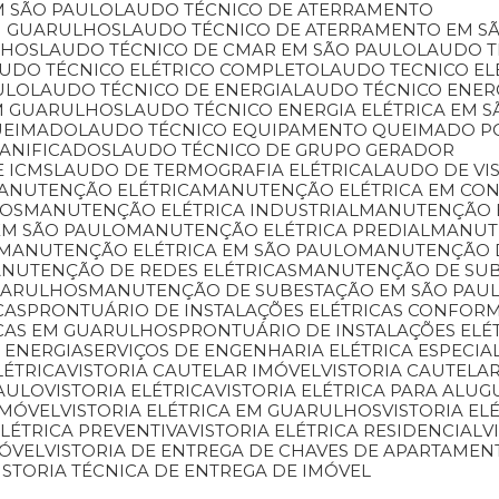
M SÃO PAULO
LAUDO TÉCNICO DE ATERRAMENTO
M GUARULHOS
LAUDO TÉCNICO DE ATERRAMENTO EM S
LHOS
LAUDO TÉCNICO DE CMAR EM SÃO PAULO
LAUDO 
AUDO TÉCNICO ELÉTRICO COMPLETO
LAUDO TECNICO E
ULO
LAUDO TÉCNICO DE ENERGIA
LAUDO TÉCNICO ENER
EM GUARULHOS
LAUDO TÉCNICO ENERGIA ELÉTRICA EM 
UEIMADO
LAUDO TÉCNICO EQUIPAMENTO QUEIMADO P
DANIFICADOS
LAUDO TÉCNICO DE GRUPO GERADOR
E ICMS
LAUDO DE TERMOGRAFIA ELÉTRICA
LAUDO DE VI
MANUTENÇÃO ELÉTRICA
MANUTENÇÃO ELÉTRICA EM CO
HOS
MANUTENÇÃO ELÉTRICA INDUSTRIAL
MANUTENÇÃO 
EM SÃO PAULO
MANUTENÇÃO ELÉTRICA PREDIAL
MANU
MANUTENÇÃO ELÉTRICA EM SÃO PAULO
MANUTENÇÃO 
ANUTENÇÃO DE REDES ELÉTRICAS
MANUTENÇÃO DE SU
UARULHOS
MANUTENÇÃO DE SUBESTAÇÃO EM SÃO PAU
CAS
PRONTUÁRIO DE INSTALAÇÕES ELÉTRICAS CONFORM
ICAS EM GUARULHOS
PRONTUÁRIO DE INSTALAÇÕES ELÉ
 ENERGIA
SERVIÇOS DE ENGENHARIA ELÉTRICA ESPECIA
LÉTRICA
VISTORIA CAUTELAR IMÓVEL
VISTORIA CAUTEL
PAULO
VISTORIA ELÉTRICA
VISTORIA ELÉTRICA PARA ALUG
IMÓVEL
VISTORIA ELÉTRICA EM GUARULHOS
VISTORIA E
 ELÉTRICA PREVENTIVA
VISTORIA ELÉTRICA RESIDENCIAL
MÓVEL
VISTORIA DE ENTREGA DE CHAVES DE APARTAMEN
VISTORIA TÉCNICA DE ENTREGA DE IMÓVEL