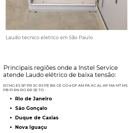
Laudo tecnico eletrico em São Paulo
Principais regiões onde a Instel Service
atende Laudo elétrico de baixa tensão:
RJ
MG
ES
SP
PR
SC
RS
PE
BA
CE
GO e DF
AM
PA
AC
AL
AP
MA
MT
MS
PB
PI
RN
RO
RR
SE
TO
Rio de Janeiro
São Gonçalo
Duque de Caxias
Nova Iguaçu