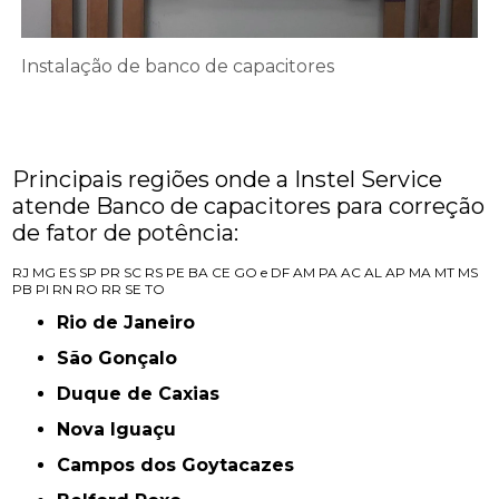
Instalação de banco de capacitores
Principais regiões onde a Instel Service
atende Banco de capacitores para correção
de fator de potência:
RJ
MG
ES
SP
PR
SC
RS
PE
BA
CE
GO e DF
AM
PA
AC
AL
AP
MA
MT
MS
PB
PI
RN
RO
RR
SE
TO
Rio de Janeiro
São Gonçalo
Duque de Caxias
Nova Iguaçu
Campos dos Goytacazes