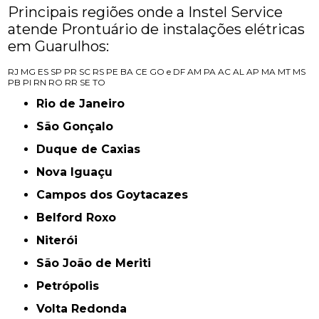
Principais regiões onde a Instel Service
atende Prontuário de instalações elétricas
em Guarulhos:
RJ
MG
ES
SP
PR
SC
RS
PE
BA
CE
GO e DF
AM
PA
AC
AL
AP
MA
MT
MS
PB
PI
RN
RO
RR
SE
TO
Rio de Janeiro
São Gonçalo
Duque de Caxias
Nova Iguaçu
Campos dos Goytacazes
Belford Roxo
Niterói
São João de Meriti
Petrópolis
Volta Redonda