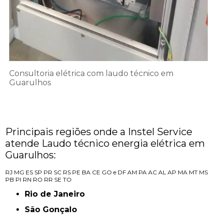
Consultoria elétrica com laudo técnico em
Guarulhos
Principais regiões onde a Instel Service
atende Laudo técnico energia elétrica em
Guarulhos:
RJ
MG
ES
SP
PR
SC
RS
PE
BA
CE
GO e DF
AM
PA
AC
AL
AP
MA
MT
MS
PB
PI
RN
RO
RR
SE
TO
Rio de Janeiro
São Gonçalo