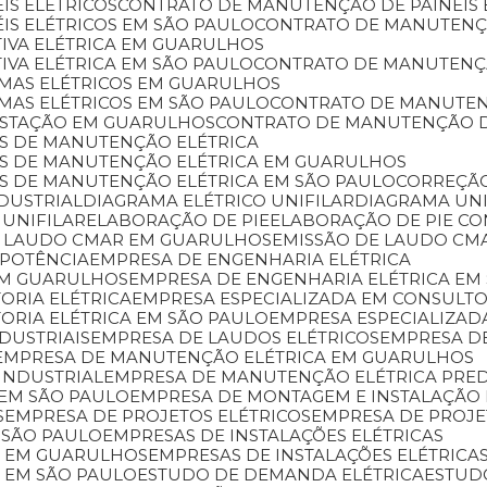
IS ELÉTRICOS
CONTRATO DE MANUTENÇÃO DE PAINÉIS
IS ELÉTRICOS EM SÃO PAULO
CONTRATO DE MANUTENÇ
IVA ELÉTRICA EM GUARULHOS
VA ELÉTRICA EM SÃO PAULO
CONTRATO DE MANUTENÇÃ
EMAS ELÉTRICOS EM GUARULHOS
MAS ELÉTRICOS EM SÃO PAULO
CONTRATO DE MANUTE
ESTAÇÃO EM GUARULHOS
CONTRATO DE MANUTENÇÃO 
OS DE MANUTENÇÃO ELÉTRICA
ÇOS DE MANUTENÇÃO ELÉTRICA EM GUARULHOS
OS DE MANUTENÇÃO ELÉTRICA EM SÃO PAULO
CORREÇÃ
NDUSTRIAL
DIAGRAMA ELÉTRICO UNIFILAR
DIAGRAMA U
 UNIFILAR
ELABORAÇÃO DE PIE
ELABORAÇÃO DE PIE C
DE LAUDO CMAR EM GUARULHOS
EMISSÃO DE LAUDO CM
 POTÊNCIA
EMPRESA DE ENGENHARIA ELÉTRICA
 EM GUARULHOS
EMPRESA DE ENGENHARIA ELÉTRICA EM
ORIA ELÉTRICA
EMPRESA ESPECIALIZADA EM CONSULT
TORIA ELÉTRICA EM SÃO PAULO
EMPRESA ESPECIALIZAD
DUSTRIAIS
EMPRESA DE LAUDOS ELÉTRICOS
EMPRESA 
EMPRESA DE MANUTENÇÃO ELÉTRICA EM GUARULHOS
INDUSTRIAL
EMPRESA DE MANUTENÇÃO ELÉTRICA PRED
 EM SÃO PAULO
EMPRESA DE MONTAGEM E INSTALAÇÃO 
S
EMPRESA DE PROJETOS ELÉTRICOS
EMPRESA DE PROJ
 SÃO PAULO
EMPRESAS DE INSTALAÇÕES ELÉTRICAS
AS EM GUARULHOS
EMPRESAS DE INSTALAÇÕES ELÉTRICAS
S EM SÃO PAULO
ESTUDO DE DEMANDA ELÉTRICA
ESTU