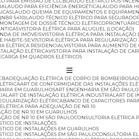
CO PARA EMISSÃO DE CLCB
LAUDO ELÉTRICO PÓS-INCÊ
IA
LAUDO PARA EFICIÊNCIA ENERGÉTICA
LAUDO PARA 
AICAS
LAUDO QUEIMA DE EQUIPAMENTOS E EQUIPAMEN
(NBR 5410)
LAUDO TÉCNICO ELÉTRICO PARA SEGURADO
MONTAGEM DE DOSSIÊ TÉCNICO ELÉTRICO
PRONTUÁRIO
ANTIGAS
VISTORIA ELÉTRICA PARA ALUGUEL (LOCAÇÃO)
ENDA DE IMÓVEIS
VISTORIA ELÉTRICA PARA INSTALAÇÃ
E HABITE-SE:
VISTORIA ELÉTRICA PARA REGULARIZAÇÃ
RIA ELÉTRICA RESIDENCIAL
VISTORIA PARA AUMENTO DE
NSTALAÇÃO ELÉTRICA
VISTORIA PARA INSTALAÇÃO DE C
RECARGA EM QUADROS ELÉTRICOS
CB
ADEQUAÇÃO ELÉTRICA DE CORPO DE BOMBEIROS
A
ELÉTRICA
ART DE CONFORMIDADE DAS INSTALAÇÕES ELÉ
HARIA EM GUARULHOS
ART ENGENHARIA EM SÃO PAULO
CIAL
ART DE INSTALAÇÃO ELÉTRICA INDUSTRIAL
ART DE 
REGULARIZAÇÃO ELÉTRICA
BANCO DE CAPACITORES PAR
 ELÉTRICA PARA ADEQUAÇÃO DE NR 10
AÇÃO DE NR 10 EM GUARULHOS
AÇÃO DE NR 10 EM SÃO PAULO
CONSULTORIA ELÉTRICA
STICO DE INSTALAÇÕES
ÓSTICO DE INSTALAÇÕES EM GUARULHOS
STICO DE INSTALAÇÕES EM SÃO PAULO
CONSULTORIA E