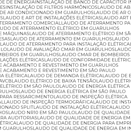
DE DE ENERGIA
INSTALAÇÃO DE BANCO DE CAPACITOR 
RES
INSTALAÇÃO DE FILTROS HARMÔNICOS
LAUDO DE A
 DE AR CONDICIONADO EM GUARULHOS
LAUDO DE AR
OS
LAUDO E ART DE INSTALAÇÕES ELÉTRICAS
LAUDO ART
ATERRAMENTO COMERCIAL
LAUDO DE ATERRAMENTO P
AUDO DE ATERRAMENTO ELÉTRICO EM GUARULHOS
DE MÁQUINAS
LAUDO DE ATERRAMENTO ELÉTRICO EM S
ESAS
LAUDO DE ATERRAMENTO EM GUARULHOS
LAUDO
L
LAUDO DE ATERRAMENTO PARA INSTALAÇÃO ELÉTRICA
ULO
LAUDO DE AVALIAÇÃO CMAR EM GUARULHOS
LAUD
MBEIROS EM GUARULHOS
LAUDO CMAR DE BOMBEIROS
LAÇÕES ELÉTRICAS
LAUDO DE CONFORMIDADE ELÉTRI
 DE ACABAMENTO E REVESTIMENTO EM GUARULHOS
DE ACABAMENTO E REVESTIMENTO EM SÃO PAULO
IA ELÉTRICA
LAUDO DE DEMANDA ELÉTRICA
LAUDO DE 
 AVCB
LAUDO ELÉTRICO DE BAIXA TENSÃO
LAUDO ELÉTR
 ELÉTRICO EM SÃO PAULO
LAUDO DE ENERGIA ELÉTRICA
ARULHOS
LAUDO DE ENERGIA ELÉTRICA EM SÃO PAULO
 PARA RESSARCIMENTO
LAUDO DE INSPEÇÃO ELÉTRICA
AL
LAUDO DE INSPEÇÃO TERMOGRÁFICA
LAUDO DE INS
CIONADO SPLIT
LAUDO DE INSTALAÇÃO ELÉTRICA
LAUDO
HOS
LAUDO NR10 EM SÃO PAULO
LAUDO DE QUALIDADE
ARA AUDITORIAS
LAUDO DE QUALIDADE DE ENERGIA EM
ÉTRICA
LAUDO DE QUALIDADE DE ENERGIA PARA EMPR
EM GUARULHOS
LAUDO DE QUALIDADE DE ENERGIA EM I