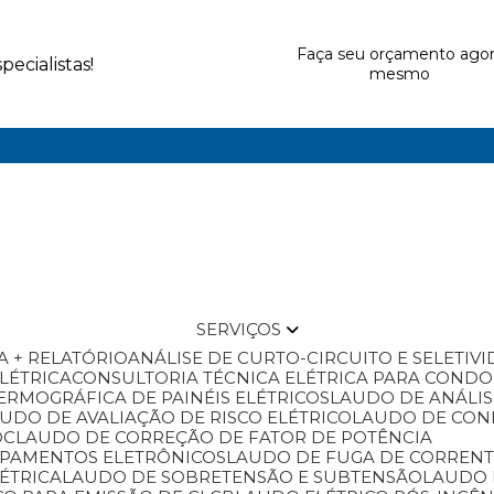
Faça seu orçamento ago
ecialistas!
mesmo
SERVIÇOS
A + RELATÓRIO
ANÁLISE DE CURTO-CIRCUITO E SELETIV
ELÉTRICA
CONSULTORIA TÉCNICA ELÉTRICA PARA COND
ERMOGRÁFICA DE PAINÉIS ELÉTRICOS
LAUDO DE ANÁLI
AUDO DE AVALIAÇÃO DE RISCO ELÉTRICO
LAUDO DE CO
OC
LAUDO DE CORREÇÃO DE FATOR DE POTÊNCIA
IPAMENTOS ELETRÔNICOS
LAUDO DE FUGA DE CORREN
ÉTRICA
LAUDO DE SOBRETENSÃO E SUBTENSÃO
LAUDO 