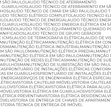
M SÃO PAULO
LAUDO TÉCNICO DE ATERRAMENTO
M GUARULHOS
LAUDO TÉCNICO DE ATERRAMENTO EM S
LHOS
LAUDO TÉCNICO DE CMAR EM SÃO PAULO
LAUDO 
AUDO TÉCNICO ELÉTRICO COMPLETO
LAUDO TECNICO E
ULO
LAUDO TÉCNICO DE ENERGIA
LAUDO TÉCNICO ENER
EM GUARULHOS
LAUDO TÉCNICO ENERGIA ELÉTRICA EM 
UEIMADO
LAUDO TÉCNICO EQUIPAMENTO QUEIMADO P
DANIFICADOS
LAUDO TÉCNICO DE GRUPO GERADOR
E ICMS
LAUDO DE TERMOGRAFIA ELÉTRICA
LAUDO DE VI
MANUTENÇÃO ELÉTRICA
MANUTENÇÃO ELÉTRICA EM CO
HOS
MANUTENÇÃO ELÉTRICA INDUSTRIAL
MANUTENÇÃO 
EM SÃO PAULO
MANUTENÇÃO ELÉTRICA PREDIAL
MANU
MANUTENÇÃO ELÉTRICA EM SÃO PAULO
MANUTENÇÃO 
ANUTENÇÃO DE REDES ELÉTRICAS
MANUTENÇÃO DE SU
UARULHOS
MANUTENÇÃO DE SUBESTAÇÃO EM SÃO PAU
CAS
PRONTUÁRIO DE INSTALAÇÕES ELÉTRICAS CONFORM
ICAS EM GUARULHOS
PRONTUÁRIO DE INSTALAÇÕES ELÉ
 ENERGIA
SERVIÇOS DE ENGENHARIA ELÉTRICA ESPECIA
LÉTRICA
VISTORIA CAUTELAR IMÓVEL
VISTORIA CAUTEL
PAULO
VISTORIA ELÉTRICA
VISTORIA ELÉTRICA PARA ALUG
IMÓVEL
VISTORIA ELÉTRICA EM GUARULHOS
VISTORIA E
 ELÉTRICA PREVENTIVA
VISTORIA ELÉTRICA RESIDENCIAL
MÓVEL
VISTORIA DE ENTREGA DE CHAVES DE APARTAMEN
VISTORIA TÉCNICA DE ENTREGA DE IMÓVEL