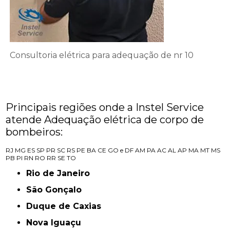
Consultoria elétrica para adequação de nr 10
Principais regiões onde a Instel Service
atende Adequação elétrica de corpo de
bombeiros:
RJ
MG
ES
SP
PR
SC
RS
PE
BA
CE
GO e DF
AM
PA
AC
AL
AP
MA
MT
MS
PB
PI
RN
RO
RR
SE
TO
Rio de Janeiro
São Gonçalo
Duque de Caxias
Nova Iguaçu