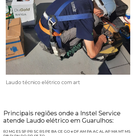
Laudo técnico elétrico com art
Principais regiões onde a Instel Service
atende Laudo elétrico em Guarulhos:
RJ
MG
ES
SP
PR
SC
RS
PE
BA
CE
GO e DF
AM
PA
AC
AL
AP
MA
MT
MS
PB
PI
RN
RO
RR
SE
TO