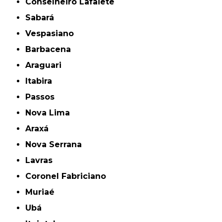
Conselheiro Lafaiete
Sabará
Vespasiano
Barbacena
Araguari
Itabira
Passos
Nova Lima
Araxá
Nova Serrana
Lavras
Coronel Fabriciano
Muriaé
Ubá