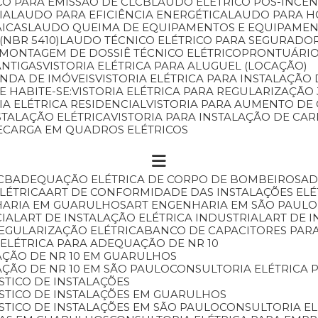
CO PARA EMISSÃO DE CLCB
LAUDO ELÉTRICO PÓS-INCÊ
IA
LAUDO PARA EFICIÊNCIA ENERGÉTICA
LAUDO PARA 
AICAS
LAUDO QUEIMA DE EQUIPAMENTOS E EQUIPAMEN
(NBR 5410)
LAUDO TÉCNICO ELÉTRICO PARA SEGURADO
MONTAGEM DE DOSSIÊ TÉCNICO ELÉTRICO
PRONTUÁRIO
ANTIGAS
VISTORIA ELÉTRICA PARA ALUGUEL (LOCAÇÃO)
ENDA DE IMÓVEIS
VISTORIA ELÉTRICA PARA INSTALAÇÃ
E HABITE-SE:
VISTORIA ELÉTRICA PARA REGULARIZAÇÃ
RIA ELÉTRICA RESIDENCIAL
VISTORIA PARA AUMENTO DE
NSTALAÇÃO ELÉTRICA
VISTORIA PARA INSTALAÇÃO DE C
RECARGA EM QUADROS ELÉTRICOS
CB
ADEQUAÇÃO ELÉTRICA DE CORPO DE BOMBEIROS
A
ELÉTRICA
ART DE CONFORMIDADE DAS INSTALAÇÕES ELÉ
HARIA EM GUARULHOS
ART ENGENHARIA EM SÃO PAULO
CIAL
ART DE INSTALAÇÃO ELÉTRICA INDUSTRIAL
ART DE 
REGULARIZAÇÃO ELÉTRICA
BANCO DE CAPACITORES PAR
 ELÉTRICA PARA ADEQUAÇÃO DE NR 10
AÇÃO DE NR 10 EM GUARULHOS
AÇÃO DE NR 10 EM SÃO PAULO
CONSULTORIA ELÉTRICA
STICO DE INSTALAÇÕES
ÓSTICO DE INSTALAÇÕES EM GUARULHOS
STICO DE INSTALAÇÕES EM SÃO PAULO
CONSULTORIA E