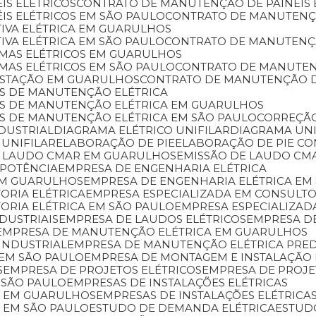
IS ELÉTRICOS
CONTRATO DE MANUTENÇÃO DE PAINÉIS
IS ELÉTRICOS EM SÃO PAULO
CONTRATO DE MANUTENÇ
IVA ELÉTRICA EM GUARULHOS
VA ELÉTRICA EM SÃO PAULO
CONTRATO DE MANUTENÇÃ
EMAS ELÉTRICOS EM GUARULHOS
MAS ELÉTRICOS EM SÃO PAULO
CONTRATO DE MANUTE
ESTAÇÃO EM GUARULHOS
CONTRATO DE MANUTENÇÃO 
OS DE MANUTENÇÃO ELÉTRICA
ÇOS DE MANUTENÇÃO ELÉTRICA EM GUARULHOS
OS DE MANUTENÇÃO ELÉTRICA EM SÃO PAULO
CORREÇÃ
NDUSTRIAL
DIAGRAMA ELÉTRICO UNIFILAR
DIAGRAMA U
 UNIFILAR
ELABORAÇÃO DE PIE
ELABORAÇÃO DE PIE C
DE LAUDO CMAR EM GUARULHOS
EMISSÃO DE LAUDO CM
 POTÊNCIA
EMPRESA DE ENGENHARIA ELÉTRICA
 EM GUARULHOS
EMPRESA DE ENGENHARIA ELÉTRICA EM
ORIA ELÉTRICA
EMPRESA ESPECIALIZADA EM CONSULT
TORIA ELÉTRICA EM SÃO PAULO
EMPRESA ESPECIALIZAD
DUSTRIAIS
EMPRESA DE LAUDOS ELÉTRICOS
EMPRESA 
EMPRESA DE MANUTENÇÃO ELÉTRICA EM GUARULHOS
INDUSTRIAL
EMPRESA DE MANUTENÇÃO ELÉTRICA PRED
 EM SÃO PAULO
EMPRESA DE MONTAGEM E INSTALAÇÃO 
S
EMPRESA DE PROJETOS ELÉTRICOS
EMPRESA DE PROJ
 SÃO PAULO
EMPRESAS DE INSTALAÇÕES ELÉTRICAS
AS EM GUARULHOS
EMPRESAS DE INSTALAÇÕES ELÉTRICAS
S EM SÃO PAULO
ESTUDO DE DEMANDA ELÉTRICA
ESTU