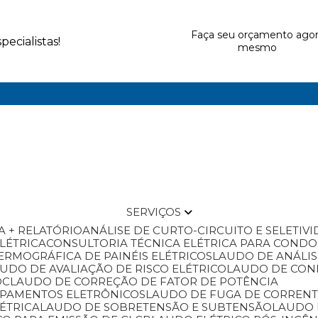
Faça seu orçamento ago
ecialistas!
mesmo
SERVIÇOS
A + RELATÓRIO
ANÁLISE DE CURTO-CIRCUITO E SELETIV
ELÉTRICA
CONSULTORIA TÉCNICA ELÉTRICA PARA COND
ERMOGRÁFICA DE PAINÉIS ELÉTRICOS
LAUDO DE ANÁLI
AUDO DE AVALIAÇÃO DE RISCO ELÉTRICO
LAUDO DE CO
OC
LAUDO DE CORREÇÃO DE FATOR DE POTÊNCIA
IPAMENTOS ELETRÔNICOS
LAUDO DE FUGA DE CORREN
ÉTRICA
LAUDO DE SOBRETENSÃO E SUBTENSÃO
LAUDO 