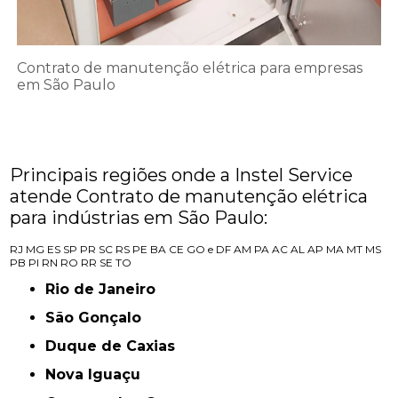
Contrato de manutenção elétrica para empresas
em São Paulo
Principais regiões onde a Instel Service
atende Contrato de manutenção elétrica
para indústrias em São Paulo:
RJ
MG
ES
SP
PR
SC
RS
PE
BA
CE
GO e DF
AM
PA
AC
AL
AP
MA
MT
MS
PB
PI
RN
RO
RR
SE
TO
Rio de Janeiro
São Gonçalo
Duque de Caxias
Nova Iguaçu