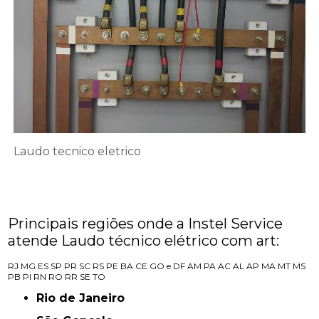
Laudo tecnico eletrico
Principais regiões onde a Instel Service
atende Laudo técnico elétrico com art:
RJ
MG
ES
SP
PR
SC
RS
PE
BA
CE
GO e DF
AM
PA
AC
AL
AP
MA
MT
MS
PB
PI
RN
RO
RR
SE
TO
Rio de Janeiro