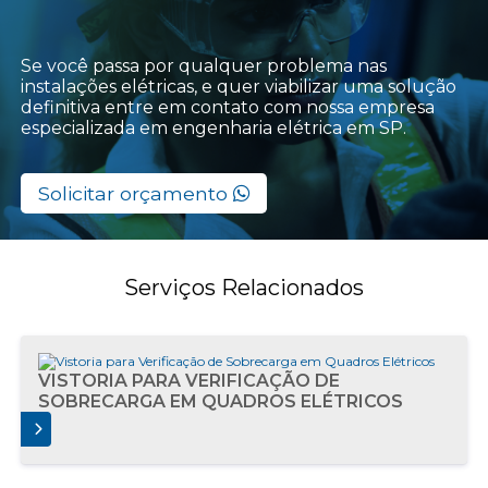
Se você passa por qualquer problema nas
instalações elétricas, e quer viabilizar uma solução
definitiva entre em contato com nossa empresa
especializada em engenharia elétrica em SP.
Solicitar orçamento
Serviços Relacionados
VISTORIA PARA VERIFICAÇÃO DE
SOBRECARGA EM QUADROS ELÉTRICOS
AIS